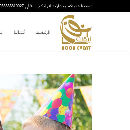
تسعدنا خدمتكم ومشاركة افراحكم
+966555819927
الرئيسية
أعمالنا
ات