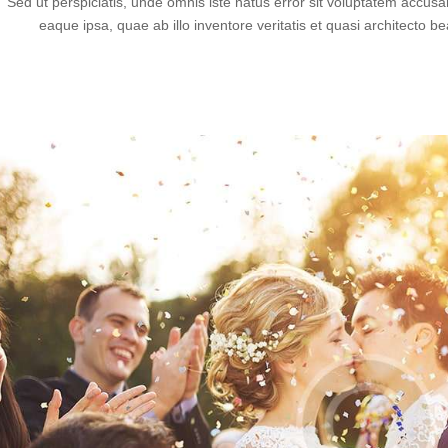
Sed ut perspiciatis, unde omnis iste natus error sit voluptatem acc
eaque ipsa, quae ab illo inventore veritatis et quasi architecto 