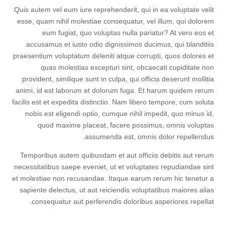
Quis autem vel eum iure reprehenderit, qui in ea voluptate velit
esse, quam nihil molestiae consequatur, vel illum, qui dolorem
eum fugiat, quo voluptas nulla pariatur? At vero eos et
accusamus et iusto odio dignissimos ducimus, qui blanditiis
praesentium voluptatum deleniti atque corrupti, quos dolores et
quas molestias excepturi sint, obcaecati cupiditate non
provident, similique sunt in culpa, qui officia deserunt mollitia
animi, id est laborum et dolorum fuga. Et harum quidem rerum
facilis est et expedita distinctio. Nam libero tempore, cum soluta
nobis est eligendi optio, cumque nihil impedit, quo minus id,
quod maxime placeat, facere possimus, omnis voluptas
assumenda est, omnis dolor repellendus.
Temporibus autem quibusdam et aut officiis debitis aut rerum
necessitatibus saepe eveniet, ut et voluptates repudiandae sint
et molestiae non recusandae. Itaque earum rerum hic tenetur a
sapiente delectus, ut aut reiciendis voluptatibus maiores alias
consequatur aut perferendis doloribus asperiores repellat.