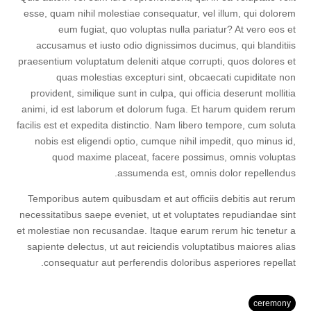
esse, quam nihil molestiae consequatur, vel illum, qui dolorem
eum fugiat, quo voluptas nulla pariatur? At vero eos et
accusamus et iusto odio dignissimos ducimus, qui blanditiis
praesentium voluptatum deleniti atque corrupti, quos dolores et
quas molestias excepturi sint, obcaecati cupiditate non
provident, similique sunt in culpa, qui officia deserunt mollitia
animi, id est laborum et dolorum fuga. Et harum quidem rerum
facilis est et expedita distinctio. Nam libero tempore, cum soluta
nobis est eligendi optio, cumque nihil impedit, quo minus id,
quod maxime placeat, facere possimus, omnis voluptas
assumenda est, omnis dolor repellendus.
Temporibus autem quibusdam et aut officiis debitis aut rerum
necessitatibus saepe eveniet, ut et voluptates repudiandae sint
et molestiae non recusandae. Itaque earum rerum hic tenetur a
sapiente delectus, ut aut reiciendis voluptatibus maiores alias
consequatur aut perferendis doloribus asperiores repellat.
ceremony