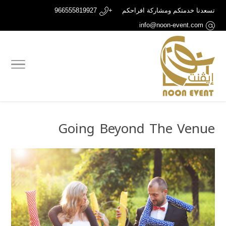
تسعدنا خدمتكم ومشاركة افراحكم
+966555819927
info@noon-event.com
Going Beyond The Venue