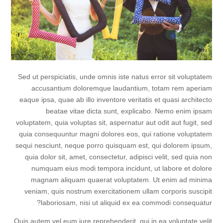
Sed ut perspiciatis, unde omnis iste natus error sit voluptatem
accusantium doloremque laudantium, totam rem aperiam
eaque ipsa, quae ab illo inventore veritatis et quasi architecto
beatae vitae dicta sunt, explicabo. Nemo enim ipsam
voluptatem, quia voluptas sit, aspernatur aut odit aut fugit, sed
quia consequuntur magni dolores eos, qui ratione voluptatem
sequi nesciunt, neque porro quisquam est, qui dolorem ipsum,
quia dolor sit, amet, consectetur, adipisci velit, sed quia non
numquam eius modi tempora incidunt, ut labore et dolore
magnam aliquam quaerat voluptatem. Ut enim ad minima
veniam, quis nostrum exercitationem ullam corporis suscipit
laboriosam, nisi ut aliquid ex ea commodi consequatur?
Quis autem vel eum iure reprehenderit, qui in ea voluptate velit