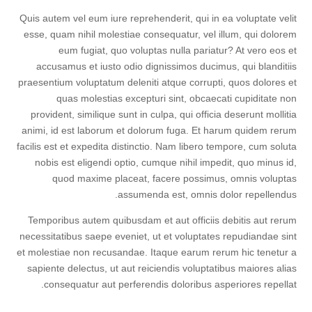
Quis autem vel eum iure reprehenderit, qui in ea voluptate velit
esse, quam nihil molestiae consequatur, vel illum, qui dolorem
eum fugiat, quo voluptas nulla pariatur? At vero eos et
accusamus et iusto odio dignissimos ducimus, qui blanditiis
praesentium voluptatum deleniti atque corrupti, quos dolores et
quas molestias excepturi sint, obcaecati cupiditate non
provident, similique sunt in culpa, qui officia deserunt mollitia
animi, id est laborum et dolorum fuga. Et harum quidem rerum
facilis est et expedita distinctio. Nam libero tempore, cum soluta
nobis est eligendi optio, cumque nihil impedit, quo minus id,
quod maxime placeat, facere possimus, omnis voluptas
assumenda est, omnis dolor repellendus.
Temporibus autem quibusdam et aut officiis debitis aut rerum
necessitatibus saepe eveniet, ut et voluptates repudiandae sint
et molestiae non recusandae. Itaque earum rerum hic tenetur a
sapiente delectus, ut aut reiciendis voluptatibus maiores alias
consequatur aut perferendis doloribus asperiores repellat.