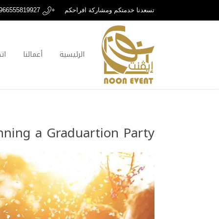
تسعدنا خدمتكم ومشاركة افراحكم
+966555819927
الرئيسية
أعمالنا
ات
nning a Graduartion Party