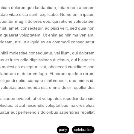
usantium doloremque laudantium, totam rem aperiam
beatae vitae dicta sunt, explicabo. Nemo enim ipsam
sequuntur magni dolores eos, qui ratione voluptatem
it, amet, consectetur, adipisci velit, sed quia non
m quaerat voluptatem. Ut enim ad minima veniam,
riosam, nisi ut aliquid ex ea commodi consequatur?
nihil molestiae consequatur, vel illum, qui dolorem
s et iusto odio dignissimos ducimus, qui blanditiis
 molestias excepturi sint, obcaecati cupiditate non
 est laborum et dolorum fuga. Et harum quidem rerum
 eligendi optio, cumque nihil impedit, quo minus id,
voluptas assumenda est, omnis dolor repellendus.
s saepe eveniet, ut et voluptates repudiandae sint
ctus, ut aut reiciendis voluptatibus maiores alias
atur aut perferendis doloribus asperiores repellat.
party
celebration