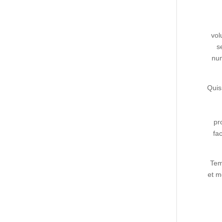
vol
s
num
Quis
pr
fa
Tem
et m