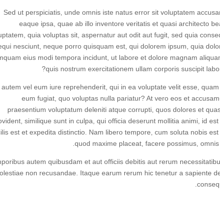
Sed ut perspiciatis, unde omnis iste natus error sit voluptatem acc
eaque ipsa, quae ab illo inventore veritatis et quasi architecto 
uptatem, quia voluptas sit, aspernatur aut odit aut fugit, sed quia con
equi nesciunt, neque porro quisquam est, qui dolorem ipsum, quia dolor s
quam eius modi tempora incidunt, ut labore et dolore magnam aliqua
quis nostrum exercitationem ullam corporis suscipit labo
 autem vel eum iure reprehenderit, qui in ea voluptate velit esse, quam 
eum fugiat, quo voluptas nulla pariatur? At vero eos et accusamu
praesentium voluptatum deleniti atque corrupti, quos dolores et quas
ovident, similique sunt in culpa, qui officia deserunt mollitia animi, id
cilis est et expedita distinctio. Nam libero tempore, cum soluta nobis est
quod maxime placeat, facere possimus, omnis 
poribus autem quibusdam et aut officiis debitis aut rerum necessitatibu
olestiae non recusandae. Itaque earum rerum hic tenetur a sapiente dele
consequ