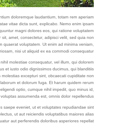
usantium doloremque laudantium, totam rem aperiam
beatae vitae dicta sunt, explicabo. Nemo enim ipsam
sequuntur magni dolores eos, qui ratione voluptatem
it, amet, consectetur, adipisci velit, sed quia non
m quaerat voluptatem. Ut enim ad minima veniam,
riosam, nisi ut aliquid ex ea commodi consequatur?
nihil molestiae consequatur, vel illum, qui dolorem
s et iusto odio dignissimos ducimus, qui blanditiis
 molestias excepturi sint, obcaecati cupiditate non
 est laborum et dolorum fuga. Et harum quidem rerum
 eligendi optio, cumque nihil impedit, quo minus id,
voluptas assumenda est, omnis dolor repellendus.
s saepe eveniet, ut et voluptates repudiandae sint
ctus, ut aut reiciendis voluptatibus maiores alias
atur aut perferendis doloribus asperiores repellat.