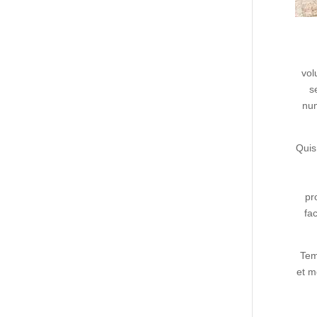
vol
s
num
Quis
pr
fa
Tem
et m