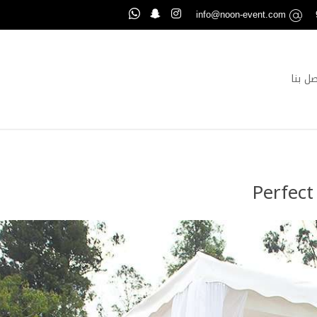
info@noon-event.com
صل بنا
Perfec