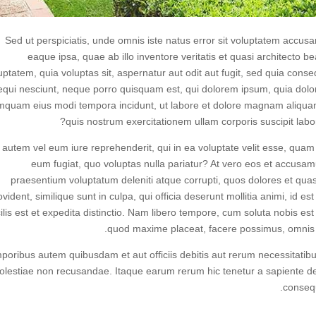
Sed ut perspiciatis, unde omnis iste natus error sit voluptatem acc
eaque ipsa, quae ab illo inventore veritatis et quasi architecto 
uptatem, quia voluptas sit, aspernatur aut odit aut fugit, sed quia con
equi nesciunt, neque porro quisquam est, qui dolorem ipsum, quia dolor s
quam eius modi tempora incidunt, ut labore et dolore magnam aliqua
quis nostrum exercitationem ullam corporis suscipit labo
 autem vel eum iure reprehenderit, qui in ea voluptate velit esse, quam 
eum fugiat, quo voluptas nulla pariatur? At vero eos et accusamu
praesentium voluptatum deleniti atque corrupti, quos dolores et quas
ovident, similique sunt in culpa, qui officia deserunt mollitia animi, id
cilis est et expedita distinctio. Nam libero tempore, cum soluta nobis est
quod maxime placeat, facere possimus, omnis 
poribus autem quibusdam et aut officiis debitis aut rerum necessitatibu
olestiae non recusandae. Itaque earum rerum hic tenetur a sapiente dele
consequ