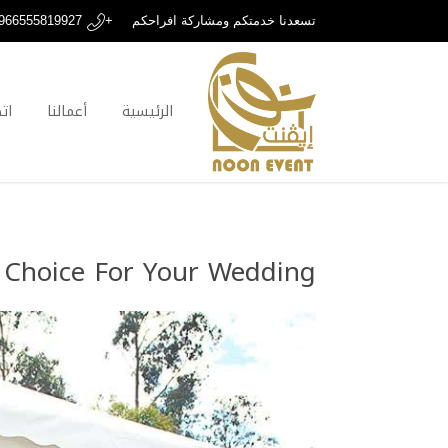
تسعدنا خدمتكم ومشاركة افراحكم
+966555819927
الرئيسية
أعمالنا
ات
t Choice For Your Wedding