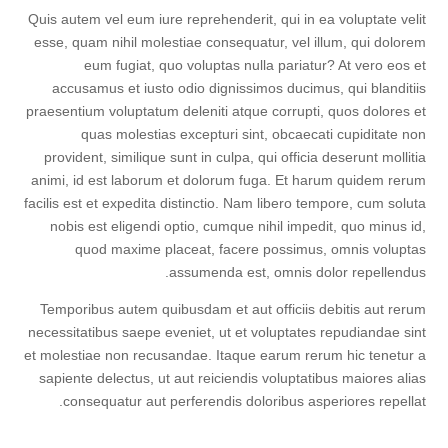
Quis autem vel eum iure reprehenderit, qui in ea voluptate velit
esse, quam nihil molestiae consequatur, vel illum, qui dolorem
eum fugiat, quo voluptas nulla pariatur? At vero eos et
accusamus et iusto odio dignissimos ducimus, qui blanditiis
praesentium voluptatum deleniti atque corrupti, quos dolores et
quas molestias excepturi sint, obcaecati cupiditate non
provident, similique sunt in culpa, qui officia deserunt mollitia
animi, id est laborum et dolorum fuga. Et harum quidem rerum
facilis est et expedita distinctio. Nam libero tempore, cum soluta
nobis est eligendi optio, cumque nihil impedit, quo minus id,
quod maxime placeat, facere possimus, omnis voluptas
assumenda est, omnis dolor repellendus.
Temporibus autem quibusdam et aut officiis debitis aut rerum
necessitatibus saepe eveniet, ut et voluptates repudiandae sint
et molestiae non recusandae. Itaque earum rerum hic tenetur a
sapiente delectus, ut aut reiciendis voluptatibus maiores alias
consequatur aut perferendis doloribus asperiores repellat.